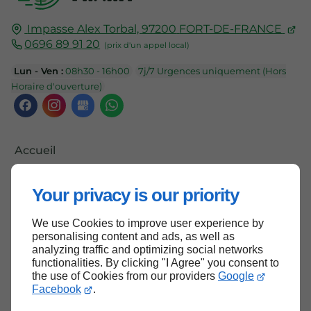
Impasse Alex Torbal,
97200
FORT-DE-FRANCE
0696 89 91 20
Lun - Ven :
08h30 - 16h00
7j/7 Urgences uniquement (Hors
Horaire d'ouverture)
Accueil
Contactez-nous
Your privacy is our priority
Mentions légales
Plan du site
We use Cookies to improve user experience by
personalising content and ads, as well as
analyzing traffic and optimizing social networks
functionalities. By clicking "I Agree" you consent to
the use of Cookies from our providers
Google
Haut de page
Facebook
.